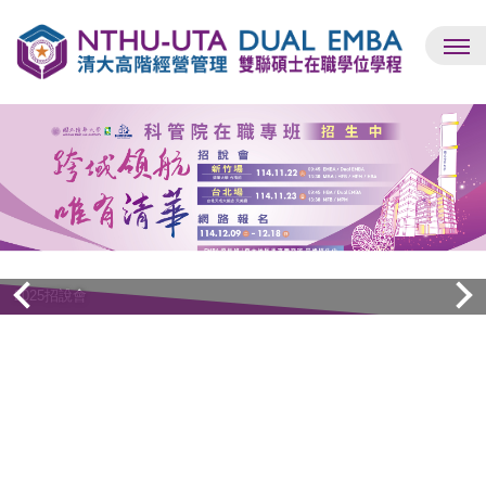
跳
到
主
要
內
容
區
2025招說會