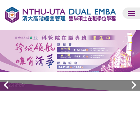
跳
到
主
要
內
容
區
Dual EMBA同步招生中
2025招說會