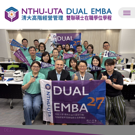
跳
到
主
要
內
容
區
DE27