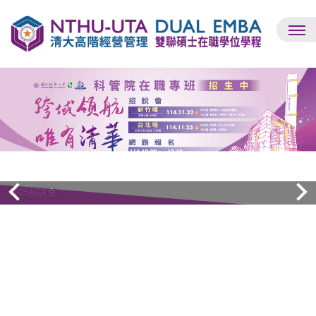
跳
到
主
要
內
容
區
Dual EMBA同步招生中
2025招說會