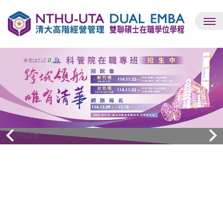
跳
到
主
要
內
容
區
2025招說會