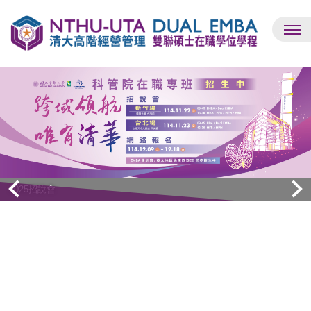
跳
到
主
要
內
容
區
2025招說會