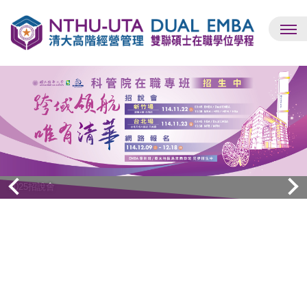
跳
到
主
要
內
容
區
2025招說會