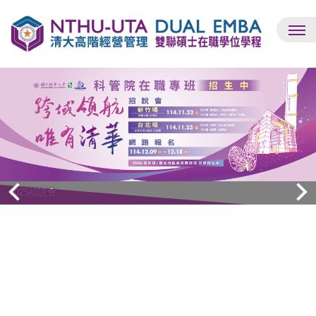
跳
到
主
要
內
容
區
2025招說會